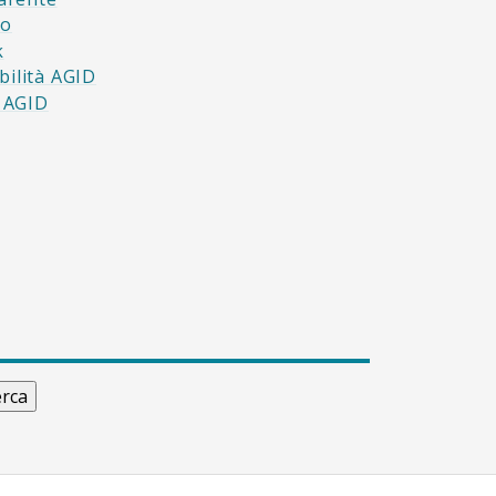
to
k
bilità AGID
à AGID