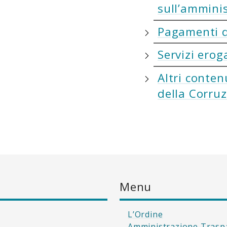
sull’ammini
Pagamenti d
Servizi erog
Altri conten
della Corru
Menu
L’Ordine
Amministrazione Trasp