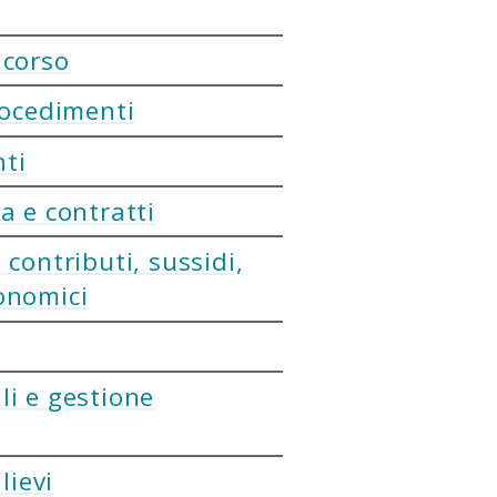
ncorso
rocedimenti
ti
a e contratti
 contributi, sussidi,
onomici
li e gestione
lievi