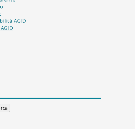
to
k
bilità AGID
à AGID