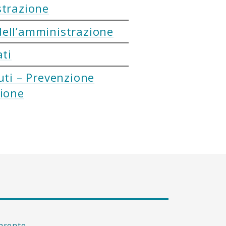
strazione
ell’amministrazione
ati
uti – Prevenzione
zione
arente