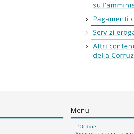
sull’ammini
Pagamenti d
Servizi erog
Altri conten
della Corru
Menu
L’Ordine
Amministrazione Trasp