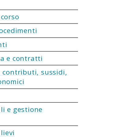
ncorso
rocedimenti
ti
a e contratti
 contributi, sussidi,
onomici
li e gestione
lievi