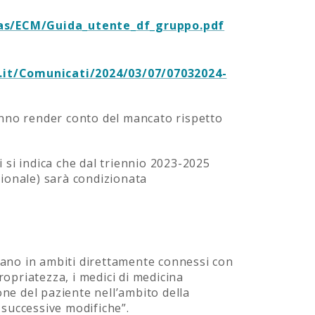
as/ECM/Guida_utente_df_gruppo.pdf
.it/Comunicati/2024/03/07/07032024-
anno render conto del mancato rispetto
i si indica che dal triennio 2023-2025
ssionale) sarà condizionata
operano in ambiti direttamente connessi con
ropriatezza, i medici di medicina
one del paziente nell’ambito della
e successive modifiche”.