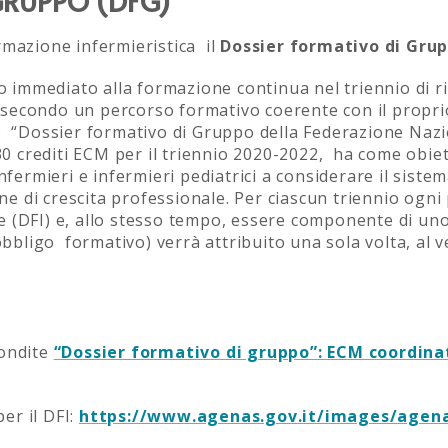
GRUPPO (DFG)
rmazione infermieristica il
Dossier formativo di Gru
sso immediato alla formazione continua nel triennio di 
secondo un percorso formativo coerente con il proprio
o “Dossier formativo di Gruppo della Federazione Nazio
30 crediti ECM per il triennio 2020-2022, ha come obiett
infermieri e infermieri pediatrici a considerare il siste
 di crescita professionale. Per ciascun triennio ogni 
e (DFI) e, allo stesso tempo, essere componente di un
’obbligo formativo) verrà attribuito una sola volta, al 
fondite
“Dossier formativo di gruppo”: ECM coordinata
er il DFI:
https://www.agenas.gov.it/images/agena