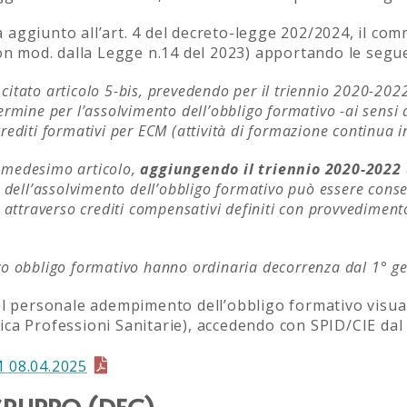
ggiunto all’art. 4 del decreto-legge 202/2024, il comma
con mod. dalla Legge n.14 del 2023) apportando le segu
 citato articolo 5-bis, prevedendo per il triennio 2020-20
termine per l’assolvimento dell’obbligo formativo -ai sensi d
crediti formativi per ECM (attività di formazione continua 
 medesimo articolo,
aggiungendo il triennio 2020-2022
ne dell’assolvimento
dell’obbligo formativo può essere cons
ti, attraverso crediti compensativi definiti con provvedime
tivo obbligo formativo hanno ordinaria decorrenza dal 1° 
el personale adempimento dell’obbligo formativo visual
ca Professioni Sanitarie), accedendo con SPID/CIE dal 
M 08.04.2025