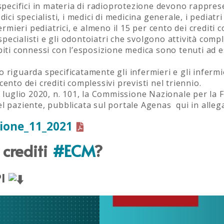
 specifici in materia di radioprotezione devono rappres
ci specialisti, i medici di medicina generale, i pediatri d
ermieri pediatrici, e almeno il 15 per cento dei crediti c
i specialisti e gli odontoiatri che svolgono attività com
biti connessi con l’esposizione medica sono tenuti ad es
riguarda specificatamente gli infermieri e gli infermier
ento dei crediti complessivi previsti nel triennio.
31 luglio 2020, n. 101, la Commissione Nazionale per l
el paziente, pubblicata sul portale Agenas qui in alleg
ione_11_2021
 crediti
#ECM
?
PI