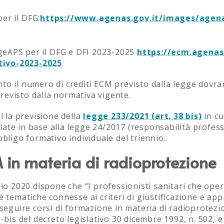
er il DFG:
https://www.agenas.gov.it/images/agen
geAPS per il DFG e DFI 2023-2025
https://ecm.agenas
tivo-2023-2025
nto il numero di crediti ECM previsto dalla legge dovr
revisto dalla normativa vigente.
i la previsione della
legge 233/2021 (art. 38 bis)
in cu
ipulate in base alla legge 24/2017 (responsabilità profe
bbligo formativo individuale del triennio.
in materia di radioprotezione
 luglio 2020 dispone che “I professionisti sanitari che 
e tematiche connesse ai criteri di giustificazione e app
 seguire corsi di formazione in materia di radioprotezi
6-bis del decreto legislativo 30 dicembre 1992, n. 502, 