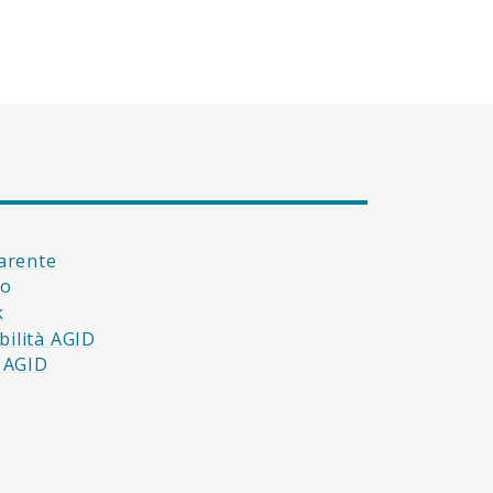
arente
to
k
bilità AGID
à AGID