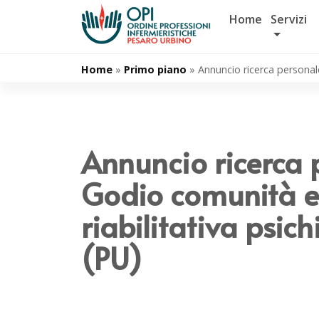
Salta
Home
Servizi
al
contenuto
Home
»
Primo piano
»
Annuncio ricerca personale
Annuncio ricerca
Godio comunità e
riabilitativa psic
(PU)