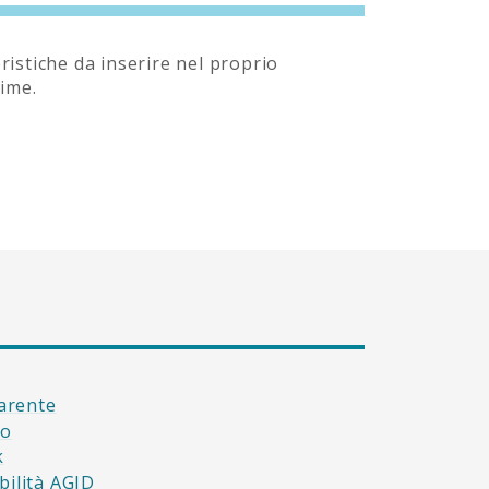
ristiche da inserire nel proprio
time.
arente
to
k
bilità AGID