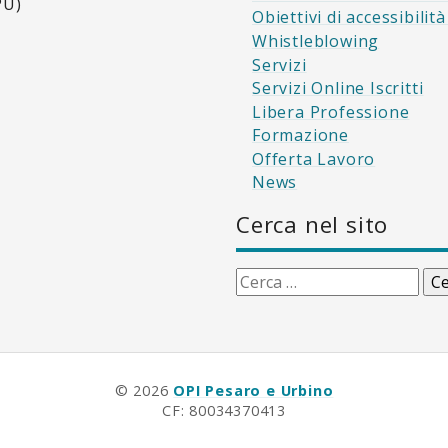
PU)
Obiettivi di accessibilit
Whistleblowing
Servizi
Servizi Online Iscritti
Libera Professione
Formazione
Offerta Lavoro
News
Cerca nel sito
Ricerca
per:
© 2026
OPI Pesaro e Urbino
CF: 80034370413
Privacy Policy
-
Cookie Policy