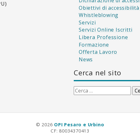
Dichiarazione di accessi
PU)
Obiettivi di accessibilit
Whistleblowing
Servizi
Servizi Online Iscritti
Libera Professione
Formazione
Offerta Lavoro
News
Cerca nel sito
Ricerca
per:
© 2026
OPI Pesaro e Urbino
CF: 80034370413
Privacy Policy
-
Cookie Policy