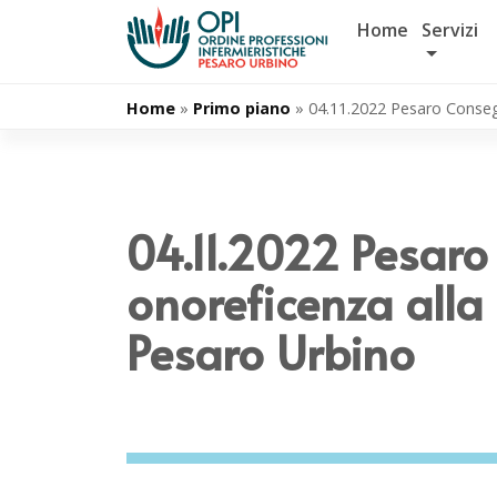
Salta
Home
Servizi
al
contenuto
Home
»
Primo piano
»
04.11.2022 Pesaro Conseg
04.11.2022 Pesar
onoreficenza alla
Pesaro Urbino