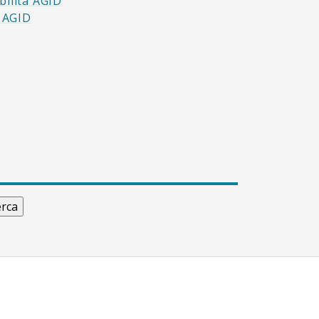
bilità AGID
à AGID