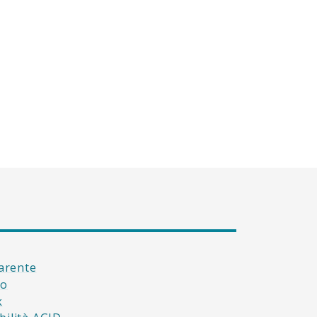
arente
to
k