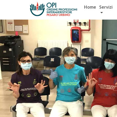
Salta
Home
Servizi
al
contenuto