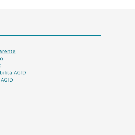
arente
to
k
bilità AGID
à AGID