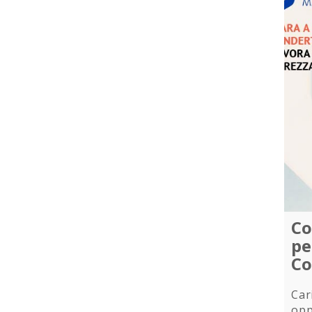
Co
pe
Co
Car
opp