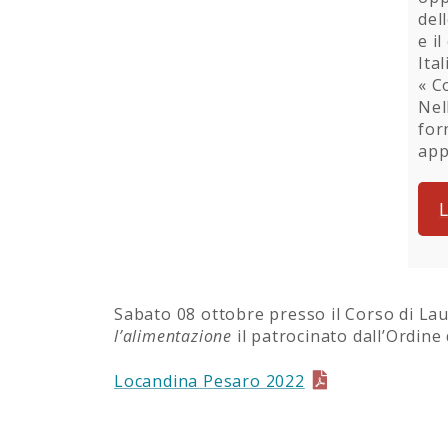
del
e i
Ita
« C
Nel
for
app
L
Sabato 08 ottobre presso il Corso di Laur
l’alimentazione
il patrocinato dall’Ordine
Locandina Pesaro 2022